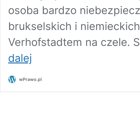
osoba bardzo niebezpiecz
brukselskich i niemiecki
Verhofstadtem na czele. 
Balli
dalej
Marzec:
„Kramek
to
wPrawo.pl
słup,
a
Ludmyla
Kozlovska
działa
dla
mafii!”
[WYWIAD]