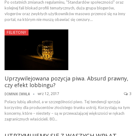
Po ostatnich zmianach regulaminu, "Standardów społeczności" oraz
kolejnej fali blokad profili tematycznych, duża grupa blogerów,
vlogerów oraz zwykłych użytkowników masowo przenosi się na inny
portal, na którym nie muszą obawiać się cenzury…
FELIETONY
Uprzywilejowana pozycja piwa. Absurd prawny,
czy efekt lobbingu?
wrz 12, 2017
3
DOMINIK CWIKŁA
Polacy lubią alkohol, a w szczególności piwo. Tej tendencji sprzyja
korzystny dla producentów złocistego trunku ustrój. Korzystają na tym
koncerny, które – niestety – są w przeważającej większości w rękach
zagranicznych właścicieli. 80…
UTRZYMUJEMY SIĘ Z WASZYCH WPŁAT.