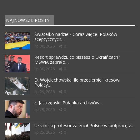
NAJNOWSZE POSTY
Światełko nadziei? Coraz więcej Polaków
sceptycznych…
lip 30, 2026
0
Resort sprawdzi, co piszesz o Ukraińcach?
MSWiA zabrało…
lip 30, 2026
0
D. Wojciechowska: Ile przecierpieli kresowi
Polacy,…
lip 29, 2026
0
Ł. Jastrzębski: Pułapka archiwów…
lip 29, 2026
0
Ukraiński profesor zarzucił Polsce współpracę z…
lip 25, 2026
0