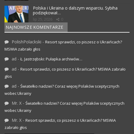
Polska i Ukraina o dalszym wsparciu. Sybiha
podziękował…
lip 25, 2026
0
NAJNOWSZE KOMENTARZE
PolishPolackski
-
Resort sprawdzi, co piszesz o Ukraińcach?
MSWiA zabrało głos
ad
-
Ł. Jastrzębski: Pułapka archiwów…
ad
-
Resort sprawdzi, co piszesz o Ukraińcach? MSWiA zabrało
głos
ad
-
Światełko nadziei? Coraz więcej Polaków sceptycznych
wobec Ukrainy
Mr. X
-
Światełko nadziei? Coraz więcej Polaków sceptycznych
wobec Ukrainy
Mr. X
-
Resort sprawdzi, co piszesz o Ukraińcach? MSWiA
zabrało głos