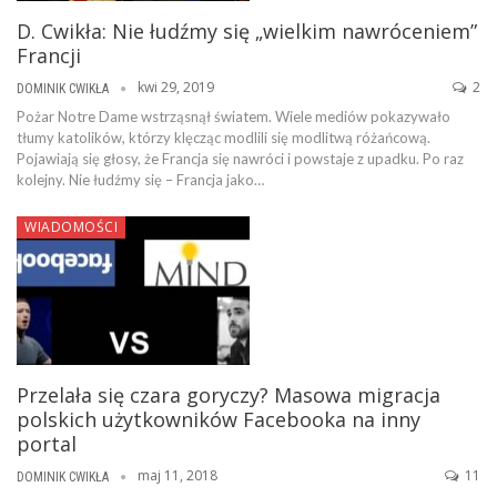
D. Cwikła: Nie łudźmy się „wielkim nawróceniem”
Francji
kwi 29, 2019
2
DOMINIK CWIKŁA
Pożar Notre Dame wstrząsnął światem. Wiele mediów pokazywało
tłumy katolików, którzy klęcząc modlili się modlitwą różańcową.
Pojawiają się głosy, że Francja się nawróci i powstaje z upadku. Po raz
kolejny. Nie łudźmy się – Francja jako…
WIADOMOŚCI
Przelała się czara goryczy? Masowa migracja
polskich użytkowników Facebooka na inny
portal
maj 11, 2018
11
DOMINIK CWIKŁA